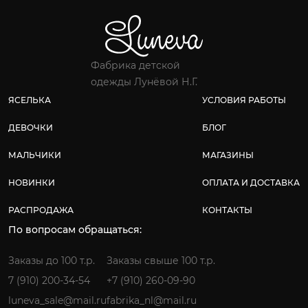
Фабрика детской
одежды Лунёвой Н.Г.
ЯСЕЛЬКА
УСЛОВИЯ РАБОТЫ
ДЕВОЧКИ
БЛОГ
МАЛЬЧИКИ
МАГАЗИНЫ
НОВИНКИ
ОПЛАТА И ДОСТАВКА
РАСПРОДАЖА
КОНТАКТЫ
По вопросам обращаться:
Заказы до 100 т.р.
Заказы свыше 100 т.р.
7 (910) 200-34-54
+7 (910) 260-09-90
luneva_sale@mail.ru
fabrika_nl@mail.ru