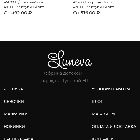
451.00
₽ / средний опт
473.00
₽ / средний опт
410.00
₽ / крупный опт
430.00
₽ / крупный опт
От 492.00 ₽
От 516.00 ₽
Фабрика детской
одежды Лунёвой Н.Г.
ЯСЕЛЬКА
УСЛОВИЯ РАБОТЫ
ДЕВОЧКИ
БЛОГ
МАЛЬЧИКИ
МАГАЗИНЫ
НОВИНКИ
ОПЛАТА И ДОСТАВКА
РАСПРОДАЖА
КОНТАКТЫ