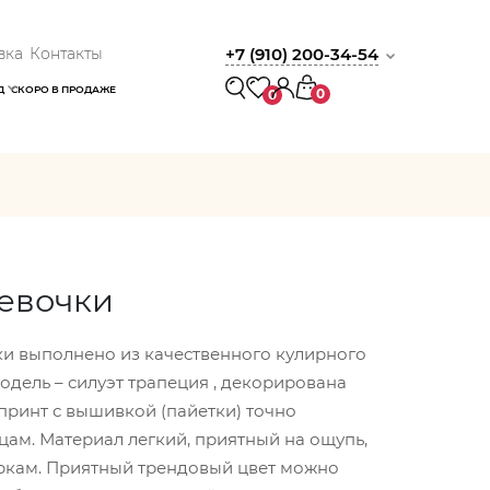
вка
Контакты
+7 (910) 200-34-54
Д
СКОРО В ПРОДАЖЕ
0
0
девочки
ки выполнено из качественного кулирного
Модель – силуэт трапеция , декорирована
ринт с вышивкой (пайетки) точно
ам. Материал легкий, приятный на ощупь,
иркам. Приятный трендовый цвет можно