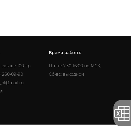
:
Время работы:
 свыше 100 т.р.
Пн-пт: 7:30-16:00 по МСК,
) 260-09-90
Сб-вс: выходной
a_nl@mail.ru
ья