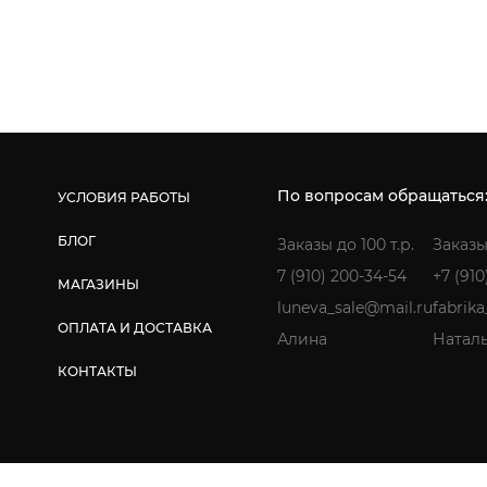
По вопросам обращаться
УСЛОВИЯ РАБОТЫ
БЛОГ
Заказы до 100 т.р.
Заказы
7 (910) 200-34-54
+7 (910
МАГАЗИНЫ
luneva_sale@mail.ru
fabrik
ОПЛАТА И ДОСТАВКА
Алина
Натал
КОНТАКТЫ