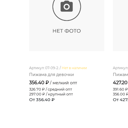
Артикул: 07-09-2. /
Нет в наличии
Артикул: 
Пижама для девочки
Пижама
356.40 ₽
427.20
/ мелкий опт
326.70
₽ / средний опт
391.60
₽
297.00
₽ / крупный опт
356.00
₽
От 356.40 ₽
От 427