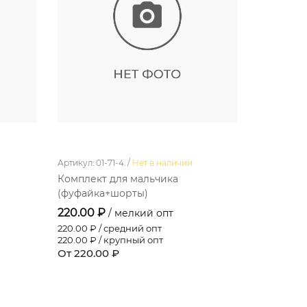
Артикул: 01-71-4. /
Нет в наличии
Артикул: 5-5
Комплект для мальчика
Футболка
(фуфайка+шорты)
237.60 ₽
220.00 ₽
/ мелкий опт
217.80
₽ / 
198.00
₽ / 
220.00
₽ / средний опт
От 237.60
220.00
₽ / крупный опт
От 220.00 ₽