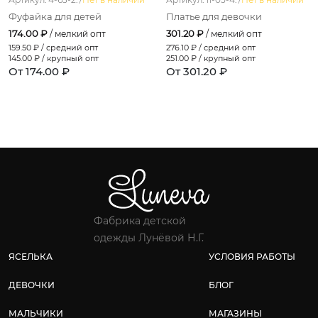
Фуфайка для детей
Платье для девочки
174.00 ₽
301.20 ₽
/ мелкий опт
/ мелкий опт
159.50
₽ / средний опт
276.10
₽ / средний опт
145.00
₽ / крупный опт
251.00
₽ / крупный опт
От 174.00 ₽
От 301.20 ₽
Фабрика детской
одежды Лунёвой Н.Г.
ЯСЕЛЬКА
УСЛОВИЯ РАБОТЫ
ДЕВОЧКИ
БЛОГ
МАЛЬЧИКИ
МАГАЗИНЫ