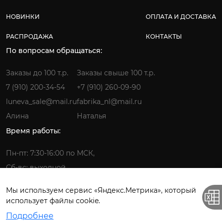
НОВИНКИ
ОПЛАТА И ДОСТАВКА
РАСПРОДАЖА
КОНТАКТЫ
По вопросам обращаться:
Заказы до 100 т.р.
Заказы свыше 100 т.р.
7 (910) 200-34-54
+7 (910) 260-09-90
luneva_sale@mail.ru
fabrika_nl@mail.ru
Алина
Наталья
Время работы:
Пн-пт: 7:30-16:00 по МСК,
Сб-вс: выходной
Мы используем сервис «Яндекс.Метрика», который
использует файлы cookie.
Фабрика детской одежды © 2026.
Подробнее