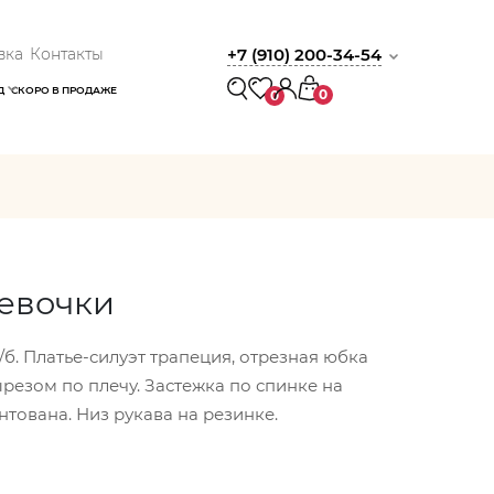
вка
Контакты
+7 (910) 200-34-54
Д
СКОРО В ПРОДАЖЕ
0
0
девочки
б. Платье-силуэт трапеция, отрезная юбка
вырезом по плечу. Застежка по спинке на
нтована. Низ рукава на резинке.