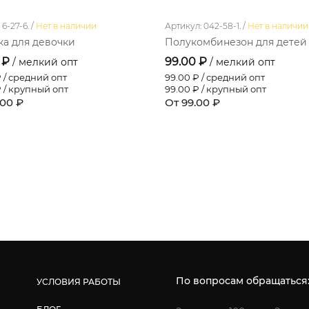
6-27-6. /
Нет в наличии
Артикул: 042-58-1. /
Нет в наличии
а для девочки
Полукомбинезон для детей
 ₽
99.00 ₽
/ мелкий опт
/ мелкий опт
 / средний опт
99.00
₽ / средний опт
 / крупный опт
99.00
₽ / крупный опт
.00 ₽
От 99.00 ₽
По вопросам обращаться
УСЛОВИЯ РАБОТЫ