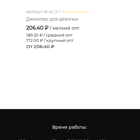
Артикул: 16-42-3. /
Нет в наличии
Артикул: 910
Джемпер для девочки
Платье д
206.40 ₽
332.40 ₽
/ мелкий опт
189.20
₽ / средний опт
304.70
₽ /
172.00
₽ / крупный опт
277.00
₽ /
От 206.40 ₽
От 332.4
:
Время работы: