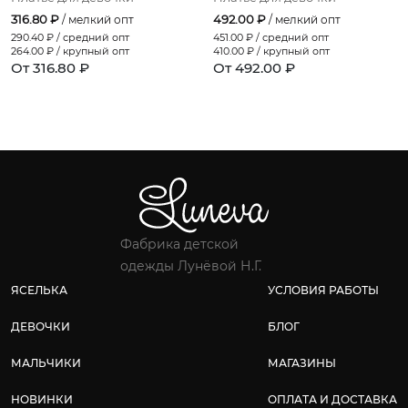
316.80 ₽
492.00 ₽
/ мелкий опт
/ мелкий опт
290.40
₽ / средний опт
451.00
₽ / средний опт
264.00
₽ / крупный опт
410.00
₽ / крупный опт
От 316.80 ₽
От 492.00 ₽
Фабрика детской
одежды Лунёвой Н.Г.
ЯСЕЛЬКА
УСЛОВИЯ РАБОТЫ
ДЕВОЧКИ
БЛОГ
МАЛЬЧИКИ
МАГАЗИНЫ
НОВИНКИ
ОПЛАТА И ДОСТАВКА