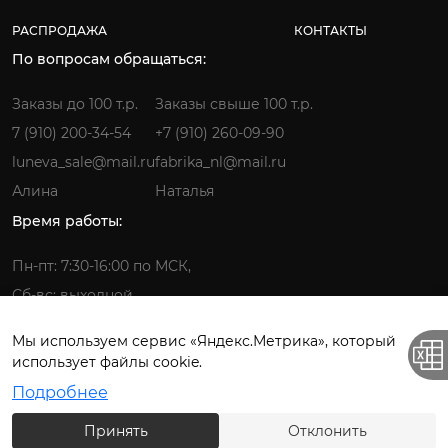
РАСПРОДАЖА
КОНТАКТЫ
По вопросам обращаться:
Заказы до 100 т.р.
Заказы свыше 100 т.р.
7 (910) 200-34-54
+7 (910) 260-09-90
luneva_sale@mail.ru
fabrika_nl@mail.ru
Алина
Наталья
Время работы:
Пн-пт: 7:30-16:00 по МСК,
Сб-вс: выходной
Мы используем сервис «Яндекс.Метрика», который
использует файлы cookie.
Фабрика детской одежды © 2026.
Подробнее
Все права защищены. ИП Лунёва Наталья Гермагеновна.
Принять
Отклонить
Политика конфиденциальности