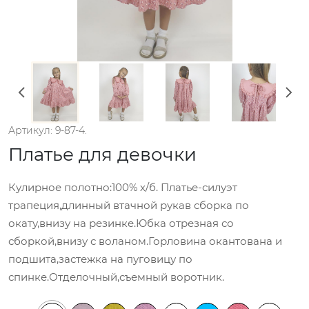
Артикул: 9-87-4.
Платье для девочки
Кулирное полотно:100% х/б. Платье-силуэт
трапеция,длинный втачной рукав сборка по
окату,внизу на резинке.Юбка отрезная со
сборкой,внизу с воланом.Горловина окантована и
подшита,застежка на пуговицу по
спинке.Отделочный,съемный воротник.