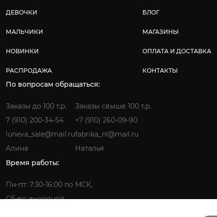
ДЕВОЧКИ
БЛОГ
МАЛЬЧИКИ
МАГАЗИНЫ
НОВИНКИ
ОПЛАТА И ДОСТАВКА
РАСПРОДАЖА
КОНТАКТЫ
По вопросам обращаться:
Заказы до 100 т.р.
Заказы свыше 100 т.р.
7 (910) 200-34-54
+7 (910) 260-09-90
luneva_sale@mail.ru
fabrika_nl@mail.ru
Алина
Наталья
Время работы:
Пн-пт: 7:30-16:00 по МСК,
Сб-вс: выходной