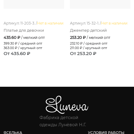
Артикул: 11-203-3. /
Нет в наличии
Артикул: 15-32-1. /
Нет в наличии
Платье для девочки
Джемпер детский
435.60 ₽
253.20 ₽
/ мелкий опт
/ мелкий опт
399.30
₽ / средний опт
232.10
₽ / средний опт
363.00
₽ / крупный опт
211.00
₽ / крупный опт
От 435.60 ₽
От 253.20 ₽
Фабрика детской
одежды Лунёвой Н.Г.
ЯСЕЛЬКА
УСЛОВИЯ РАБОТЫ