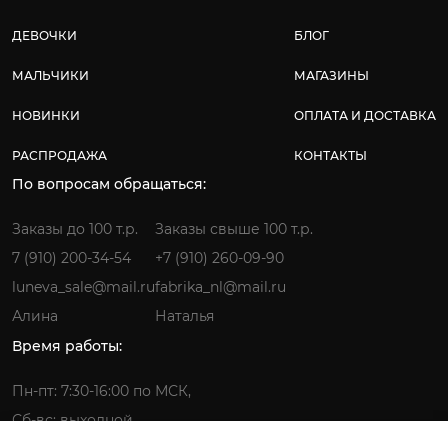
ДЕВОЧКИ
БЛОГ
МАЛЬЧИКИ
МАГАЗИНЫ
НОВИНКИ
ОПЛАТА И ДОСТАВКА
РАСПРОДАЖА
КОНТАКТЫ
По вопросам обращаться:
Заказы до 100 т.р.
Заказы свыше 100 т.р.
7 (910) 200-34-54
+7 (910) 260-09-90
luneva_sale@mail.ru
fabrika_nl@mail.ru
Алина
Наталья
Время работы:
Пн-пт: 7:30-16:00 по МСК,
Сб-вс: выходной