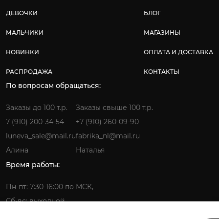
ДЕВОЧКИ
БЛОГ
МАЛЬЧИКИ
МАГАЗИНЫ
НОВИНКИ
ОПЛАТА И ДОСТАВКА
РАСПРОДАЖА
КОНТАКТЫ
По вопросам обращаться:
Заказы до 100 т.р.
Заказы свыше 100 т.р.
7 (910) 200-34-54
+7 (910) 260-09-90
luneva_sale@mail.ru
fabrika_nl@mail.ru
Алина
Наталья
Время работы:
Пн-пт: 7:30-16:00 по МСК,
Сб-вс: выходной