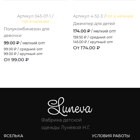
Артикул: 043-07-1. /
Артикул: 4-52-3. /
Нет в наличии
Нет в наличии
Джемпер для детей
Полукомбинезон для
174.00 ₽
/ мелкий опт
девочки
159.50
₽ / средний опт
145.00
₽ / крупный опт
99.00 ₽
/ мелкий опт
От 174.00 ₽
99.00
₽ / средний опт
99.00
₽ / крупный опт
От 99.00 ₽
Фабрика детской
одежды Лунёвой Н.Г.
ЯСЕЛЬКА
УСЛОВИЯ РАБОТЫ