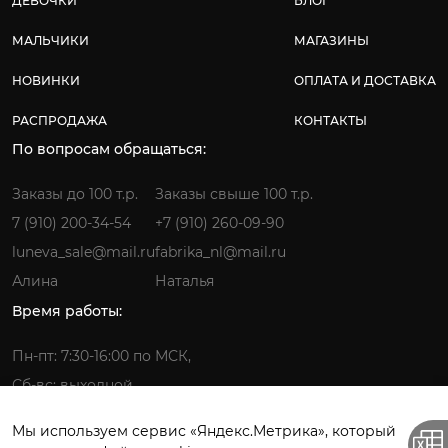
ДЕВОЧКИ
БЛОГ
МАЛЬЧИКИ
МАГАЗИНЫ
НОВИНКИ
ОПЛАТА И ДОСТАВКА
РАСПРОДАЖА
КОНТАКТЫ
По вопросам обращаться:
Заказы до 100 т.р.
Заказы свыше 100 т.р.
7 (910) 200-34-54
+7 (910) 260-09-90
luneva_sale@mail.ru
fabrika_nl@mail.ru
Алина
Наталья
Время работы:
Пн-пт: 7:30-16:00 по МСК,
Сб-вс: выходной
Мы используем сервис «Яндекс.Метрика», который