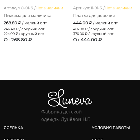
Артикул: 8-01-6. /
Нет в наличии
Артикул: 11-91-3. /
Нет в наличии
Пижама для мальчика
Платье для девочки
268.80 ₽
444.00 ₽
/ мелкий опт
/ мелкий опт
246.40
₽ / средний опт
407.00
₽ / средний опт
224.00
₽ / крупный опт
370.00
₽ / крупный опт
От 268.80 ₽
От 444.00 ₽
Фабрика детской
одежды Лунёвой Н.Г.
ЯСЕЛЬКА
УСЛОВИЯ РАБОТЫ