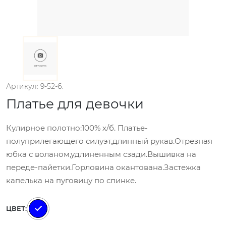
Артикул: 9-52-6.
Платье для девочки
Кулирное полотно:100% х/б. Платье-
полуприлегающего силуэт,длинный рукав.Отрезная
юбка с воланом,удлиненным сзади.Вышивка на
переде-пайетки.Горловина окантована.Застежка
капелька на пуговицу по спинке.
ЦВЕТ: