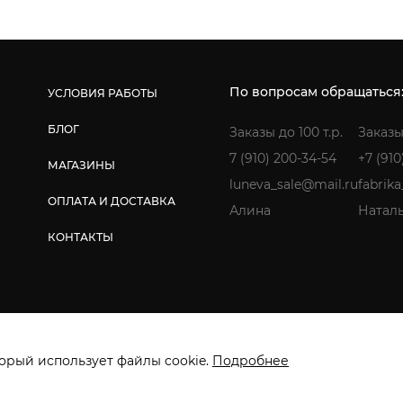
По вопросам обращаться
УСЛОВИЯ РАБОТЫ
БЛОГ
Заказы до 100 т.р.
Заказы
7 (910) 200-34-54
+7 (910
МАГАЗИНЫ
luneva_sale@mail.ru
fabrik
ОПЛАТА И ДОСТАВКА
Алина
Натал
КОНТАКТЫ
ищены. ИП Лунёва Наталья Гермагеновна.
Политика конфиденциальнос
орый использует файлы cookie.
Подробнее
Создание сайта: Инфо-Сити