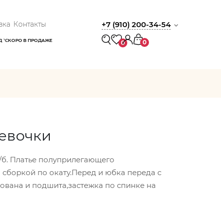
вка
Контакты
+7 (910) 200-34-54
Д
СКОРО В ПРОДАЖЕ
0
0
девочки
/б. Платье полуприлегающего
 сборкой по окату.Перед и юбка переда с
ована и подшита,застежка по спинке на