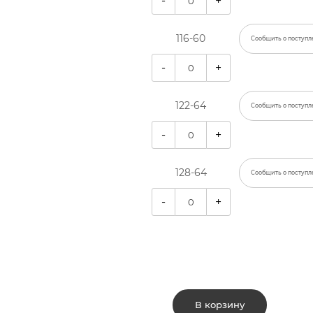
-
+
116-60
Сообщить о поступл
-
+
122-64
Сообщить о поступл
-
+
128-64
Сообщить о поступл
-
+
В корзину