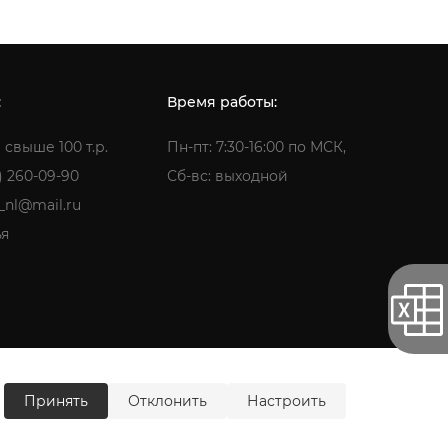
:
Время работы:
 свыше 100 т.р.
Пн-пт: 7:30-16:00 по МСК,
) 260-09-90
Сб-вс: выходной
a_nl@mail.ru
ья
ти
Согласие на обработку персональных данных
Принять
Отклонить
Настроить