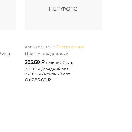
Артикул: 910-95-1. /
Нет в наличии
Артикул: 043
йка и
Платье для девочки
Полукомб
285.60 ₽
174.00 ₽
/ мелкий опт
261.80
₽ / средний опт
159.50
₽ / 
238.00
₽ / крупный опт
145.00
₽ / 
От 285.60 ₽
От 174.00