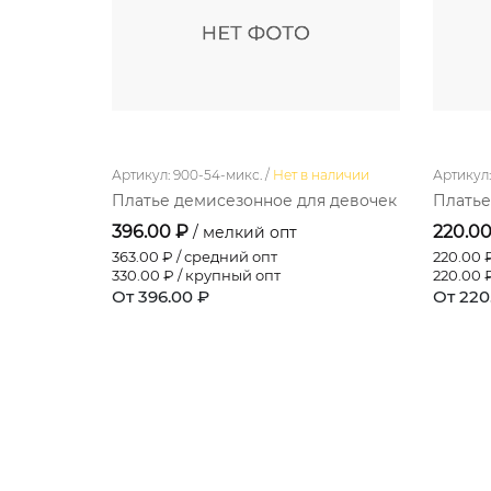
Артикул: 900-54-микс. /
Нет в наличии
Артикул: 
Платье демисезонное для девочек
Платье
396.00 ₽
220.0
/ мелкий опт
363.00
₽ / средний опт
220.00
₽
330.00
₽ / крупный опт
220.00
₽
От 396.00 ₽
От 220