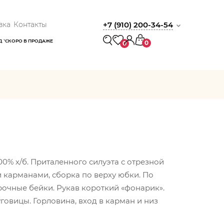
вка
Контакты
+7 (910) 200-34-54
Д
СКОРО В ПРОДАЖЕ
0
0
100% х/б. Приталенного силуэта с отрезной
 карманами, сборка по верху юбки. По
трочные бейки. Рукав короткий «фонарик».
говицы. Горловина, вход в карман и низ