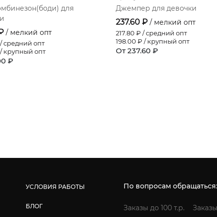
мбинезон(боди) для
Джемпер для девочки
и
237.60 ₽
/ мелкий опт
 ₽
/ мелкий опт
217.80
₽ / средний опт
198.00
₽ / крупный опт
/ средний опт
От 237.60 ₽
/ крупный опт
00 ₽
По вопросам обращаться
УСЛОВИЯ РАБОТЫ
БЛОГ
Заказы до 100 т.р.
Заказы