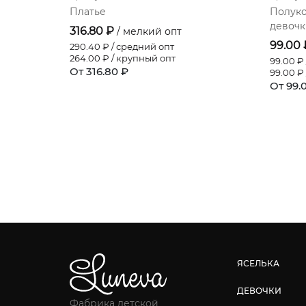
Платье
Полуко
девочк
316.80 ₽
/ мелкий опт
99.00
290.40
₽ / средний опт
264.00
₽ / крупный опт
99.00
₽ 
От 316.80 ₽
99.00
₽ 
От 99.
ЯСЕЛЬКА
ДЕВОЧКИ
Фабрика детской