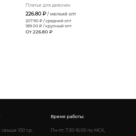
Платье для девочек
Платье д
226.80 ₽
523.20 ₽
/ мелкий опт
207.90
₽ / средний опт
479.60
₽ /
189.00
₽ / крупный опт
436.00
₽ /
От 226.80 ₽
От 523.20
:
Время работы:
 свыше 100 т.р.
Пн-пт: 7:30-16:00 по МСК,