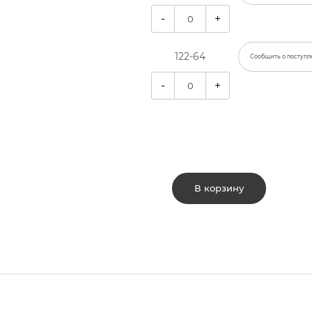
-
+
122-64
Сообщить о поступл
-
+
В корзину