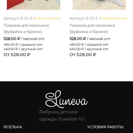
Артикул: 8-34-2. /
Нет в наличии
Артикул: 8-53-2. /
Нет в наличии
Пижама для мальчика
Пижама для мальчика
(фуфайка и брюки)
(фуфайка и брюки)
528.00 ₽
528.00 ₽
/ мелкий опт
/ мелкий опт
484.00
₽ / средний опт
484.00
₽ / средний опт
440.00
₽ / крупный опт
440.00
₽ / крупный опт
От 528.00 ₽
От 528.00 ₽
Фабрика детской
одежды Лунёвой Н.Г.
ЯСЕЛЬКА
УСЛОВИЯ РАБОТЫ