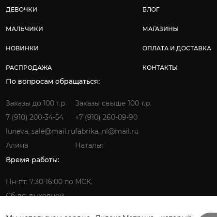
ДЕВОЧКИ
БЛОГ
МАЛЬЧИКИ
МАГАЗИНЫ
НОВИНКИ
ОПЛАТА И ДОСТАВКА
РАСПРОДАЖА
КОНТАКТЫ
По вопросам обращаться:
Заказы до 100 т.р.
Заказы свыше 100 т.р.
7 (910) 200-34-54
+7 (910) 260-09-90
luneva_sale@mail.ru
fabrika_nl@mail.ru
Алина
Наталья
Время работы:
Пн-пт: 7:30-16:00 по МСК,
Сб-вс: выходной