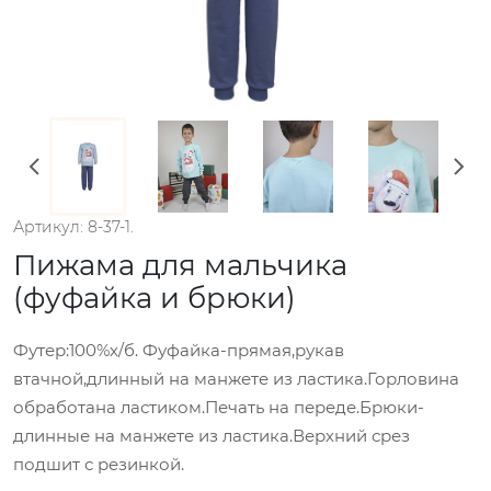
Артикул: 8-37-1.
Пижама для мальчика
(фуфайка и брюки)
Футер:100%х/б. Фуфайка-прямая,рукав
втачной,длинный на манжете из ластика.Горловина
обработана ластиком.Печать на переде.Брюки-
длинные на манжете из ластика.Верхний срез
подшит с резинкой.