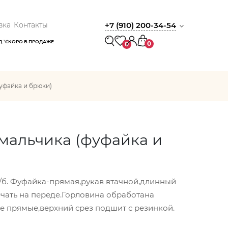
вка
Контакты
+7 (910) 200-34-54
Д
СКОРО В ПРОДАЖЕ
0
0
уфайка и брюки)
мальчика (фуфайка и
/б. Фуфайка-прямая,рукав втачной,длинный
ечать на переде.Горловина обработана
е прямые,верхний срез подшит с резинкой.