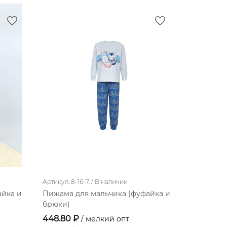
Артикул: 8-16-7. /
В наличии
Артикул: 8-4
айка и
Пижама для мальчика (фуфайка и
Пижама д
брюки)
брюки)
448.80 ₽
528.00 
/ мелкий опт