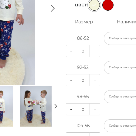
ЦВЕТ:
Размер
Наличи
86-52
Сообщить о поступл
-
+
92-52
Сообщить о поступл
-
+
98-56
Сообщить о поступл
-
+
104-56
Сообщить о поступл