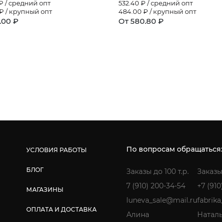
₽ / средний опт
532.40
₽ / средний опт
₽ / крупный опт
484.00
₽ / крупный опт
.00 ₽
От 580.80 ₽
По вопросам обращаться
УСЛОВИЯ РАБОТЫ
БЛОГ
Заказы до 100 т.р.
Заказы
7 (910) 200-34-54
+7 (910
МАГАЗИНЫ
luneva_sale@mail.ru
fabrik
ОПЛАТА И ДОСТАВКА
Алина
Натал