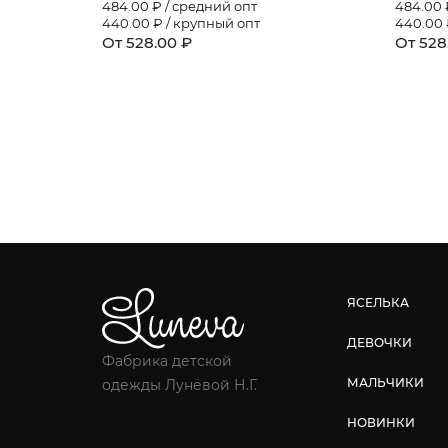
484.00
₽ / средний опт
484.00
440.00
₽ / крупный опт
440.00
От 528.00 ₽
От 528
ЯСЕЛЬКА
ДЕВОЧКИ
Фабрика детской
МАЛЬЧИКИ
одежды Лунёвой Н.Г.
НОВИНКИ