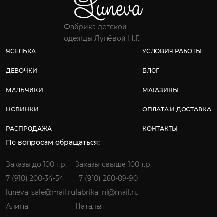
Фабрика детской
одежды Лунёвой Н.Г.
ЯСЕЛЬКА
УСЛОВИЯ РАБОТЫ
ДЕВОЧКИ
БЛОГ
МАЛЬЧИКИ
МАГАЗИНЫ
НОВИНКИ
ОПЛАТА И ДОСТАВКА
РАСПРОДАЖА
КОНТАКТЫ
По вопросам обращаться:
Заказы до 100 т.р.
Заказы свыше 100 т.р.
7 (910) 200-34-54
+7 (910) 260-09-90
luneva_sale@mail.ru
fabrika_nl@mail.ru
Алина
Наталья