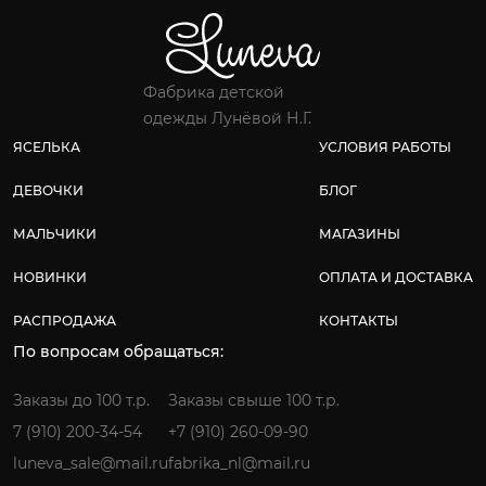
Фабрика детской
одежды Лунёвой Н.Г.
ЯСЕЛЬКА
УСЛОВИЯ РАБОТЫ
ДЕВОЧКИ
БЛОГ
МАЛЬЧИКИ
МАГАЗИНЫ
НОВИНКИ
ОПЛАТА И ДОСТАВКА
РАСПРОДАЖА
КОНТАКТЫ
По вопросам обращаться:
Заказы до 100 т.р.
Заказы свыше 100 т.р.
7 (910) 200-34-54
+7 (910) 260-09-90
luneva_sale@mail.ru
fabrika_nl@mail.ru