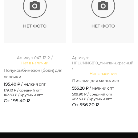
Артикул: 043-12-2. /
Артикул:
Нет в наличии
HFLUNNG810_пингвин.красный
/
Полукомбинезон (боди) для
Нет в наличии
девочки
Пижама для мальчика
195.40 ₽
/ мелкий опт
556.20 ₽
/ мелкий опт
179.10
₽ / средний опт
509.90
₽ / средний опт
162.80
₽ / крупный опт
463.50
₽ / крупный опт
От 195.40 ₽
От 556.20 ₽