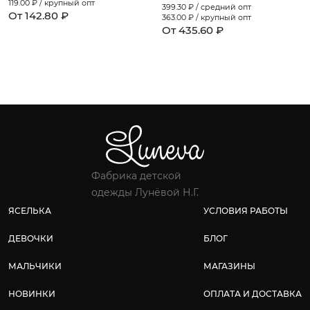
119.00
₽ / крупный опт
399.30
₽ / средний опт
От 142.80 ₽
363.00
₽ / крупный опт
От 435.60 ₽
Фабрика детской
одежды Лунёвой Н.Г.
ЯСЕЛЬКА
УСЛОВИЯ РАБОТЫ
ДЕВОЧКИ
БЛОГ
МАЛЬЧИКИ
МАГАЗИНЫ
НОВИНКИ
ОПЛАТА И ДОСТАВКА