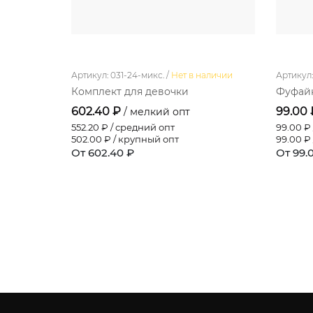
Артикул: 031-24-микс. /
Нет в наличии
Артикул: 
Комплект для девочки
Фуфайк
602.40 ₽
99.00
/ мелкий опт
552.20
₽ / средний опт
99.00
₽ 
502.00
₽ / крупный опт
99.00
₽ 
От 602.40 ₽
От 99.