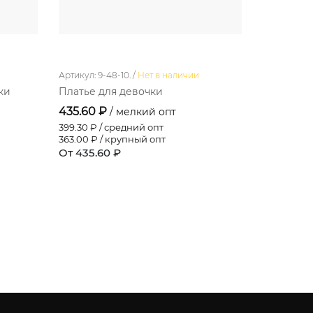
и
Артикул: 9-48-10. /
Нет в наличии
Артикул: 02-
ки
Платье для девочки
Комплект
435.60 ₽
523.20 ₽
/ мелкий опт
399.30
₽ / средний опт
479.60
₽ /
363.00
₽ / крупный опт
436.00
₽ /
От 435.60 ₽
От 523.20