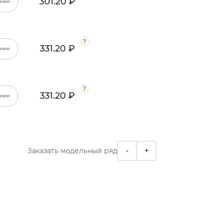
301.20 ₽
ении
331.20 ₽
ении
331.20 ₽
ении
-
+
Заказать модельный ряд