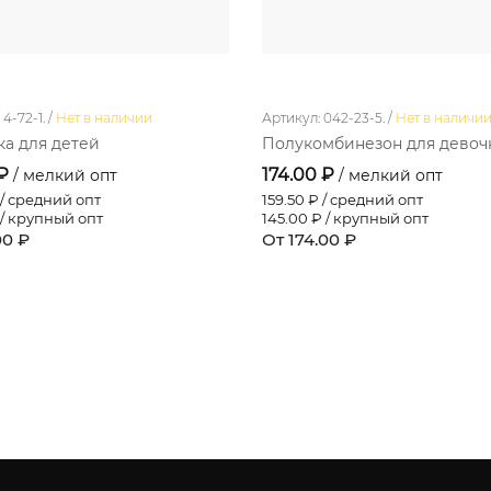
4-72-1. /
Нет в наличии
Артикул: 042-23-5. /
Нет в наличи
а для детей
Полукомбинезон для девоч
 ₽
174.00 ₽
/ мелкий опт
/ мелкий опт
/ средний опт
159.50
₽ / средний опт
/ крупный опт
145.00
₽ / крупный опт
00 ₽
От 174.00 ₽