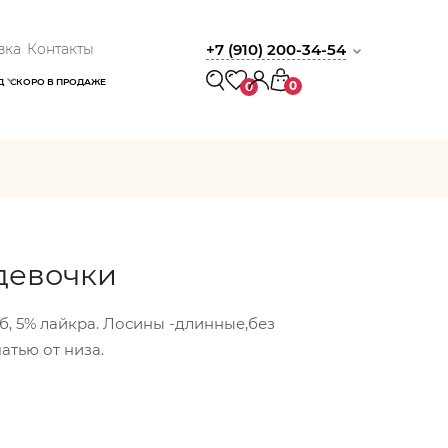
вка
Контакты
+7 (910) 200-34-54
Д
СКОРО В ПРОДАЖЕ
0
0
девочки
б, 5% лайкра. Лосины -длинные,без
атью от низа.