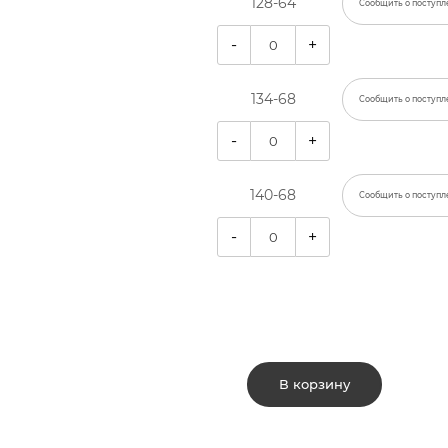
128-64
Сообщить о поступл
-
+
134-68
Сообщить о поступл
-
+
140-68
Сообщить о поступл
-
+
В корзину