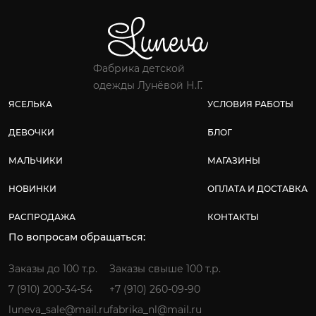
Фабрика детской
одежды Лунёвой Н.Г.
ЯСЕЛЬКА
УСЛОВИЯ РАБОТЫ
ДЕВОЧКИ
БЛОГ
МАЛЬЧИКИ
МАГАЗИНЫ
НОВИНКИ
ОПЛАТА И ДОСТАВКА
РАСПРОДАЖА
КОНТАКТЫ
По вопросам обращаться:
Заказы до 100 т.р.
Заказы свыше 100 т.р.
7 (910) 200-34-54
+7 (910) 260-09-90
luneva_sale@mail.ru
fabrika_nl@mail.ru