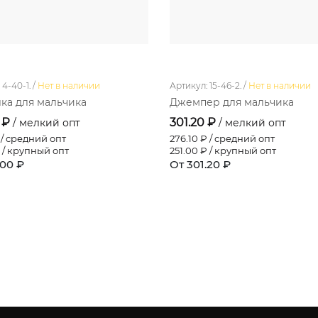
4-40-1. /
Нет в наличии
Артикул: 15-46-2. /
Нет в наличии
ка для мальчика
Джемпер для мальчика
 ₽
301.20 ₽
/ мелкий опт
/ мелкий опт
/ средний опт
276.10
₽ / средний опт
 / крупный опт
251.00
₽ / крупный опт
.00 ₽
От 301.20 ₽