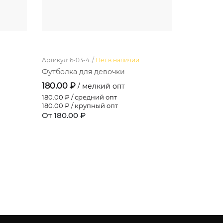
Артикул: 6-03-4. /
Нет в наличии
Артикул: Н13
Футболка для девочки
Набор дл
180.00 ₽
132.00 ₽
/ мелкий опт
180.00
₽ / средний опт
132.00
₽ / 
180.00
₽ / крупный опт
132.00
₽ / 
От 180.00 ₽
От 132.00