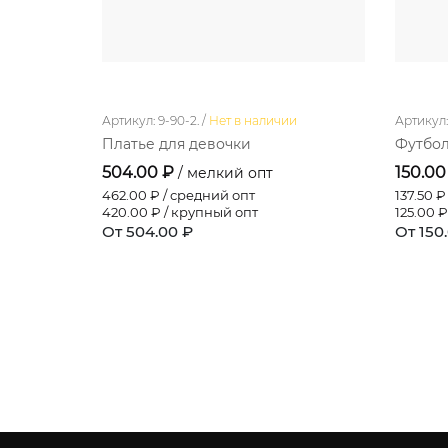
Артикул: 9-90-2. /
Нет в наличии
Артикул: 
Платье для девочки
Футбол
504.00 ₽
150.00
/ мелкий опт
462.00
₽ / средний опт
137.50
₽ 
420.00
₽ / крупный опт
125.00
₽
От 504.00 ₽
От 150