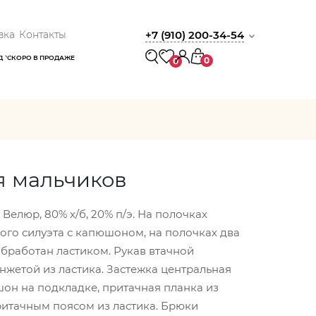
вка
Контакты
+7 (910) 200-34-54
Д
СКОРО В ПРОДАЖЕ
0
0
я мальчиков
Велюр, 80% х/б, 20% п/э. На полочках
ого силуэта с капюшоном, на полочках два
обработан ластиком. Рукав втачной
нжетой из ластика. Застежка центральная
он на подкладке, притачная планка из
притачным поясом из ластика. Брюки