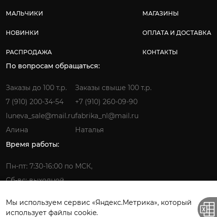
МАЛЬЧИКИ
МАГАЗИНЫ
НОВИНКИ
ОПЛАТА И ДОСТАВКА
РАСПРОДАЖА
КОНТАКТЫ
По вопросам обращаться:
Заказы до 100 т.р.
Заказы свыше 100 т.р.
7 (910) 200-34-54
+7 (910) 260-09-90
luneva_sale@mail.ru
fabrika_nl@mail.ru
Алина
Наталья
Время работы:
Пн-пт: 7:30-16:00 по МСК,
Сб-вс: выходной
Мы используем сервис «Яндекс.Метрика», который
использует файлы cookie.