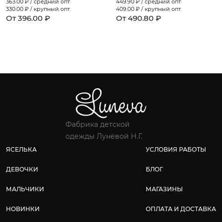
363.00
₽ / средний опт
449.90
₽ / средний опт
330.00
₽ / крупный опт
409.00
₽ / крупный опт
От 396.00 ₽
От 490.80 ₽
Фабрика детской
одежды Лунёвой Н.Г.
ЯСЕЛЬКА
УСЛОВИЯ РАБОТЫ
ДЕВОЧКИ
БЛОГ
МАЛЬЧИКИ
МАГАЗИНЫ
НОВИНКИ
ОПЛАТА И ДОСТАВКА