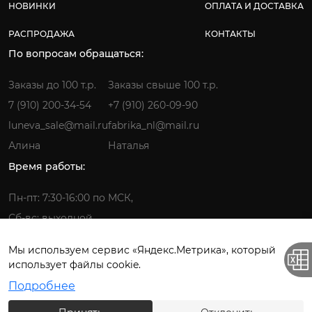
НОВИНКИ
ОПЛАТА И ДОСТАВКА
РАСПРОДАЖА
КОНТАКТЫ
По вопросам обращаться:
Заказы до 100 т.р.
Заказы свыше 100 т.р.
7 (910) 200-34-54
+7 (910) 260-09-90
luneva_sale@mail.ru
fabrika_nl@mail.ru
Алина
Наталья
Время работы:
Пн-пт: 7:30-16:00 по МСК,
Сб-вс: выходной
Мы используем сервис «Яндекс.Метрика», который
использует файлы cookie.
Фабрика детской одежды © 2026.
Подробнее
Все права защищены. ИП Лунёва Наталья Гермагеновна.