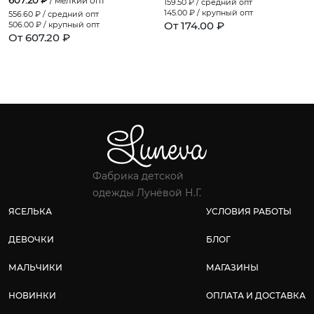
/ мелкий опт
159.50
₽ / средний опт
145.00
₽ / крупный опт
556.60
₽ / средний опт
От 174.00 ₽
506.00
₽ / крупный опт
От 607.20 ₽
Фабрика детской
одежды Лунёвой Н.Г.
ЯСЕЛЬКА
УСЛОВИЯ РАБОТЫ
ДЕВОЧКИ
БЛОГ
МАЛЬЧИКИ
МАГАЗИНЫ
НОВИНКИ
ОПЛАТА И ДОСТАВКА