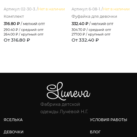
Артикул: 02-30-3. /
Нет в наличии
Артикул: 6-08-1. /
Нет в наличии
Комплект
Фуфайка для девочки
316.80 ₽
332.40 ₽
/ мелкий опт
/ мелкий опт
290.40
₽ / средний опт
304.70
₽ / средний опт
264.00
₽ / крупный опт
277.00
₽ / крупный опт
От 316.80 ₽
От 332.40 ₽
Фабрика детской
одежды Лунёвой Н.Г.
ЯСЕЛЬКА
УСЛОВИЯ РАБОТЫ
ДЕВОЧКИ
БЛОГ