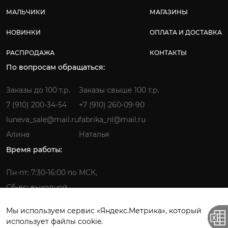
МАЛЬЧИКИ
МАГАЗИНЫ
НОВИНКИ
ОПЛАТА И ДОСТАВКА
РАСПРОДАЖА
КОНТАКТЫ
По вопросам обращаться:
Заказы до 100 т.р.
Заказы свыше 100 т.р.
7 (910) 200-34-54
+7 (910) 260-09-90
luneva_sale@mail.ru
fabrika_nl@mail.ru
Алина
Наталья
Время работы:
Пн-пт: 7:30-16:00 по МСК,
Сб-вс: выходной
Мы используем сервис «Яндекс.Метрика», который
использует файлы cookie.
Фабрика детской одежды © 2026.