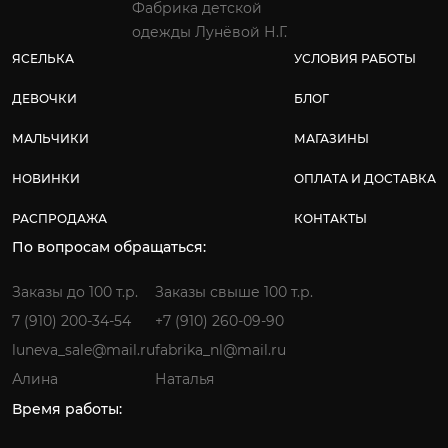
Фабрика детской
одежды Лунёвой Н.Г.
ЯСЕЛЬКА
УСЛОВИЯ РАБОТЫ
ДЕВОЧКИ
БЛОГ
МАЛЬЧИКИ
МАГАЗИНЫ
НОВИНКИ
ОПЛАТА И ДОСТАВКА
РАСПРОДАЖА
КОНТАКТЫ
По вопросам обращаться:
Заказы до 100 т.р.
Заказы свыше 100 т.р.
7 (910) 200-34-54
+7 (910) 260-09-90
luneva_sale@mail.ru
fabrika_nl@mail.ru
Алина
Наталья
Время работы: