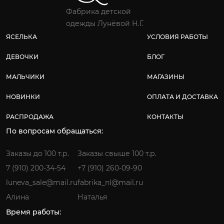
Фабрика детской
одежды Лунёвой Н.Г.
ЯСЕЛЬКА
УСЛОВИЯ РАБОТЫ
ДЕВОЧКИ
БЛОГ
МАЛЬЧИКИ
МАГАЗИНЫ
НОВИНКИ
ОПЛАТА И ДОСТАВКА
РАСПРОДАЖА
КОНТАКТЫ
По вопросам обращаться:
Заказы до 100 т.р.
Заказы свыше 100 т.р.
7 (910) 200-34-54
+7 (910) 260-09-90
luneva_sale@mail.ru
fabrika_nl@mail.ru
Алина
Наталья
Время работы: