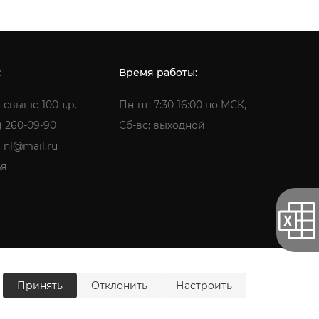
:
Время работы:
 свыше 100 т.р.
Пн-пт: 7:30-16:00 по МСК,
) 260-09-90
Сб-вс: выходной
a_nl@mail.ru
ья
ти
Согласие на обработку персональных данных
Принять
Отклонить
Настроить