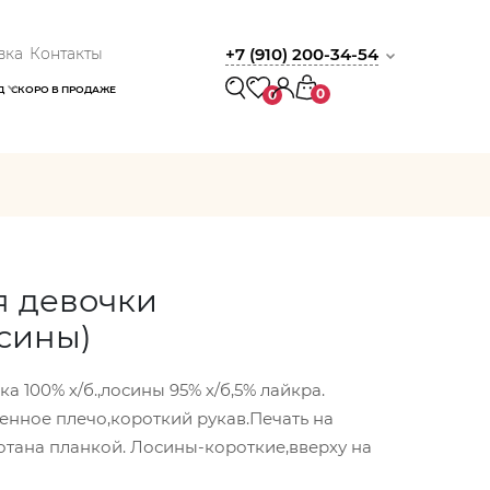
вка
Контакты
+7 (910) 200-34-54
Д
СКОРО В ПРОДАЖЕ
0
0
я девочки
сины)
 100% х/б.,лосины 95% х/б,5% лайкра.
нное плечо,короткий рукав.Печать на
тана планкой. Лосины-короткие,вверху на