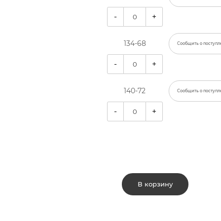
-
+
134-68
Сообщить о поступл
-
+
140-72
Сообщить о поступл
-
+
В корзину