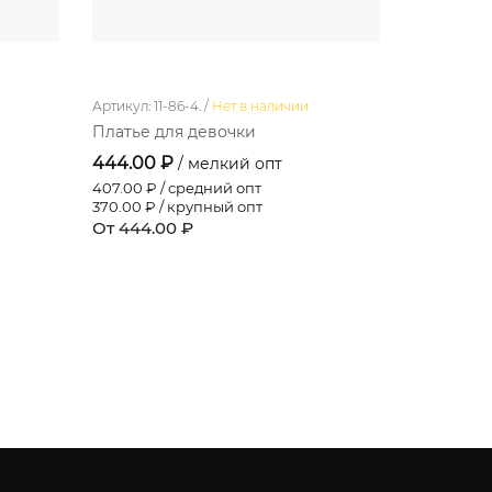
Артикул: 11-86-4. /
Нет в наличии
Артикул: 10-
Платье для девочки
Лосины д
444.00 ₽
268.80 
/ мелкий опт
407.00
₽ / средний опт
246.40
₽ /
370.00
₽ / крупный опт
224.00
₽ /
От 444.00 ₽
От 268.8