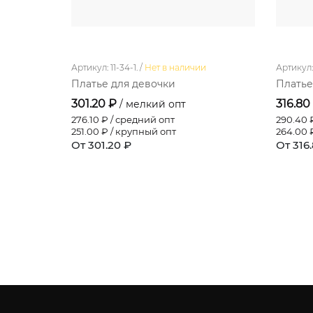
Артикул: 11-34-1. /
Нет в наличии
Артикул: 
Платье для девочки
Платье
301.20 ₽
316.80
/ мелкий опт
276.10
₽ / средний опт
290.40
₽
251.00
₽ / крупный опт
264.00
₽
От 301.20 ₽
От 316