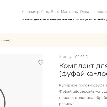
Условия работы
Блог
Магазины
Оплата и доста
ЯСЕЛЬКА
ДЕВОЧКИ
МАЛЬЧИКИ
НОВИНКИ
РАСПРОДАЖА
НОВЫЙ ГО
лосины)
Артикул: 02-98-5.
Комплект дл
(фуфайка+ло
Кулирное полотно:фуфайка
Фуфайка(оверсайз)-спуще
переде,горловина обрабо
резинке.