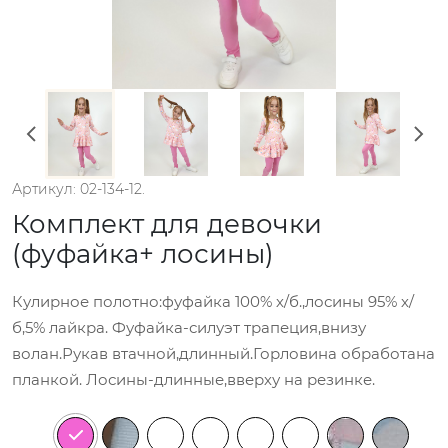
Артикул: 02-134-12.
Комплект для девочки
(фуфайка+ лосины)
Кулирное полотно:фуфайка 100% х/б.,лосины 95% х/
б,5% лайкра. Фуфайка-силуэт трапеция,внизу
волан.Рукав втачной,длинный.Горловина обработана
планкой. Лосины-длинные,вверху на резинке.