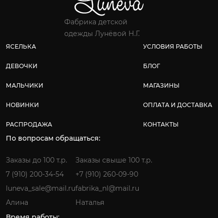
Фабрика детской
одежды Лунёвой Н.Г.
ЯСЕЛЬКА
УСЛОВИЯ РАБОТЫ
ДЕВОЧКИ
БЛОГ
МАЛЬЧИКИ
МАГАЗИНЫ
НОВИНКИ
ОПЛАТА И ДОСТАВКА
РАСПРОДАЖА
КОНТАКТЫ
По вопросам обращаться:
Заказы до 100 т.р.
Заказы свыше 100 т.р.
7 (910) 200-34-54
+7 (910) 260-09-90
luneva_sale@mail.ru
fabrika_nl@mail.ru
Алина
Наталья
Время работы: