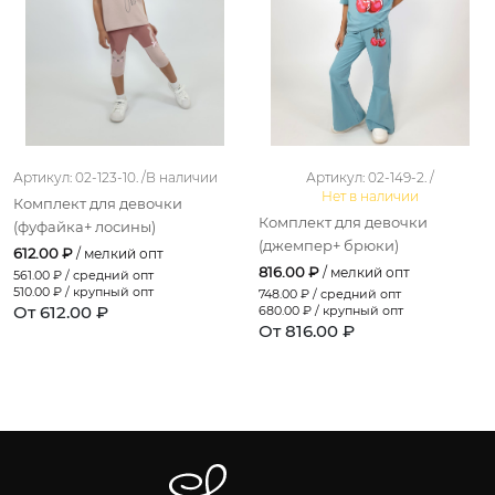
Артикул: 02-123-10. /
В наличии
Артикул: 02-149-2. /
Нет в наличии
Комплект для девочки
Комплект для девочки
(фуфайка+ лосины)
(джемпер+ брюки)
612.00 ₽
/ мелкий опт
816.00 ₽
/ мелкий опт
561.00
₽ / средний опт
510.00
₽ / крупный опт
748.00
₽ / средний опт
От 612.00 ₽
680.00
₽ / крупный опт
От 816.00 ₽