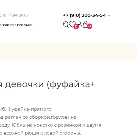
вка
Контакты
+7 (910) 200-34-54
Д
СКОРО В ПРОДАЖЕ
0
0
я девочки (фуфайка+
х/б. Фуфайка-прямого
ав реглан со сборкой,горловина
реду. Юбка-на кокетке с резинкой и двумя
е верхней рюши с левой стороны.