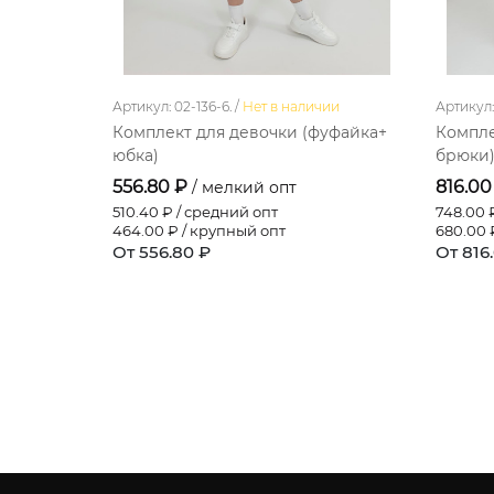
Артикул: 02-136-6. /
Нет в наличии
Артикул: 
Комплект для девочки (фуфайка+
Компле
юбка)
брюки
556.80 ₽
816.00
/ мелкий опт
510.40
₽ / средний опт
748.00
₽
464.00
₽ / крупный опт
680.00
₽
От 556.80 ₽
От 816