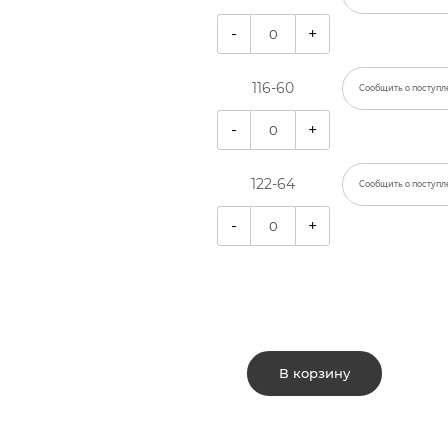
-
+
116-60
Сообщить о поступл
-
+
122-64
Сообщить о поступл
-
+
В корзину