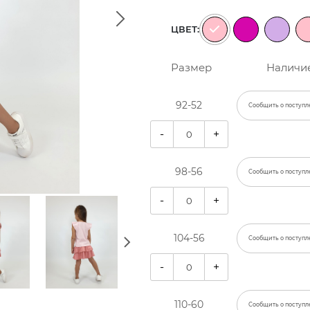
ЦВЕТ:
Размер
Наличи
92-52
Сообщить о поступл
-
+
98-56
Сообщить о поступл
-
+
104-56
Сообщить о поступл
-
+
110-60
Сообщить о поступл