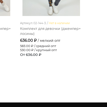
Артикул: 02-144-3. /
Нет в наличии
Артикул: 022
емпер+
Комплект для девочки (джемпер+
Комплект
лосины)
лосины)
636.00 ₽
636.00 
/ мелкий опт
583.00
₽ / средний опт
583.00
₽ / 
530.00
₽ / крупный опт
530.00
₽ /
От 636.00 ₽
От 636.0