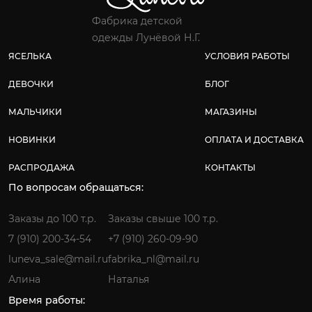
Фабрика детской
одежды Лунёвой Н.Г.
ЯСЕЛЬКА
УСЛОВИЯ РАБОТЫ
ДЕВОЧКИ
БЛОГ
МАЛЬЧИКИ
МАГАЗИНЫ
НОВИНКИ
ОПЛАТА И ДОСТАВКА
РАСПРОДАЖА
КОНТАКТЫ
По вопросам обращаться:
Заказы до 100 т.р.
Заказы свыше 100 т.р.
7 (910) 200-34-54
+7 (910) 260-09-90
luneva_sale@mail.ru
fabrika_nl@mail.ru
Алина
Наталья
Время работы: