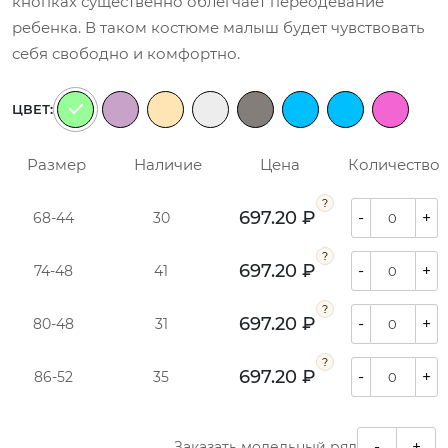
кнопках существенно облегчает переодевание
ребенка. В таком костюме малыш будет чувствовать
себя свободно и комфортно.
ЦВЕТ:
Размер
Наличие
Цена
Количество
697.20 ₽
-
+
68-44
30
697.20 ₽
-
+
74-48
41
697.20 ₽
-
+
80-48
31
697.20 ₽
-
+
86-52
35
-
+
Заказать модельный ряд