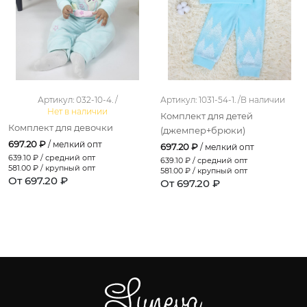
Артикул: 032-10-4. /
Артикул: 1031-54-1. /
В наличии
Нет в наличии
Комплект для детей
Комплект для девочки
(джемпер+брюки)
697.20 ₽
/ мелкий опт
697.20 ₽
/ мелкий опт
639.10
₽ / средний опт
639.10
₽ / средний опт
581.00
₽ / крупный опт
581.00
₽ / крупный опт
От 697.20 ₽
От 697.20 ₽