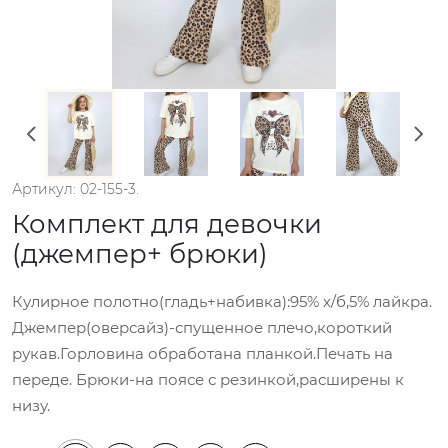
Артикул: 02-155-3.
Комплект для девочки
(джемпер+ брюки)
Кулирное полотно(гладь+набивка):95% х/б,5% лайкра.
Джемпер(оверсайз)-спущенное плечо,короткий
рукав.Горловина обработана планкой.Печать на
переде. Брюки-на поясе с резинкой,расширены к
низу.