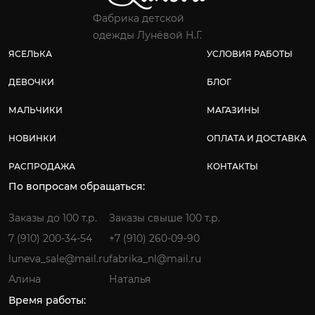
Фабрика детской
одежды Лунёвой Н.Г.
ЯСЕЛЬКА
УСЛОВИЯ РАБОТЫ
ДЕВОЧКИ
БЛОГ
МАЛЬЧИКИ
МАГАЗИНЫ
НОВИНКИ
ОПЛАТА И ДОСТАВКА
РАСПРОДАЖА
КОНТАКТЫ
По вопросам обращаться:
Заказы до 100 т.р.
Заказы свыше 100 т.р.
7 (910) 200-34-54
+7 (910) 260-09-90
luneva_sale@mail.ru
fabrika_nl@mail.ru
Алина
Наталья
Время работы: