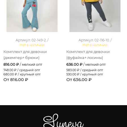
Артикул: 02-149-2. /
Артикул: 02-116-10. /
Нет в наличии
Нет в наличии
Комплект для девочки
Комплект для девочки
(джемпер+ брюки)
(фуфайка+ лосины)
816.00 ₽
636.00 ₽
/ мелкий опт
/ мелкий опт
748.00
₽ / средний опт
583.00
₽ / средний опт
680.00
₽ / крупный опт
530.00
₽ / крупный опт
От 816.00 ₽
От 636.00 ₽