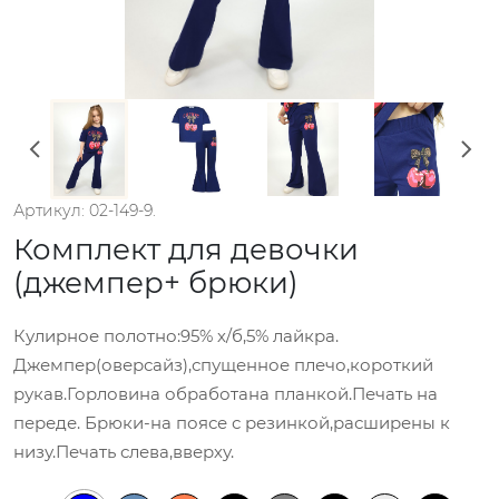
Артикул: 02-149-9.
Комплект для девочки
(джемпер+ брюки)
Кулирное полотно:95% х/б,5% лайкра.
Джемпер(оверсайз),спущенное плечо,короткий
рукав.Горловина обработана планкой.Печать на
переде. Брюки-на поясе с резинкой,расширены к
низу.Печать слева,вверху.