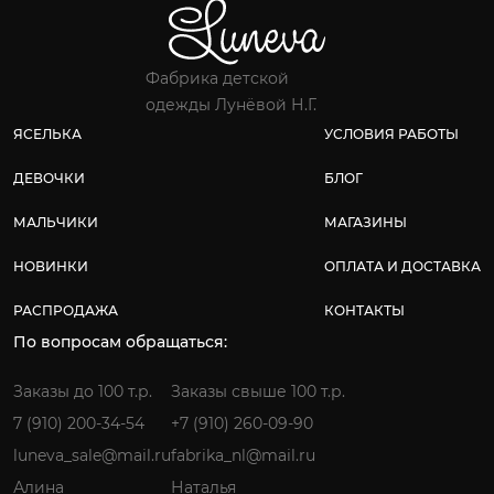
Фабрика детской
одежды Лунёвой Н.Г.
ЯСЕЛЬКА
УСЛОВИЯ РАБОТЫ
ДЕВОЧКИ
БЛОГ
МАЛЬЧИКИ
МАГАЗИНЫ
НОВИНКИ
ОПЛАТА И ДОСТАВКА
РАСПРОДАЖА
КОНТАКТЫ
По вопросам обращаться:
Заказы до 100 т.р.
Заказы свыше 100 т.р.
7 (910) 200-34-54
+7 (910) 260-09-90
luneva_sale@mail.ru
fabrika_nl@mail.ru
Алина
Наталья