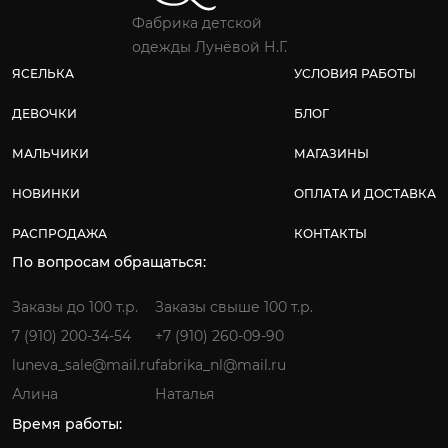
Фабрика детской
одежды Лунёвой Н.Г.
ЯСЕЛЬКА
УСЛОВИЯ РАБОТЫ
ДЕВОЧКИ
БЛОГ
МАЛЬЧИКИ
МАГАЗИНЫ
НОВИНКИ
ОПЛАТА И ДОСТАВКА
РАСПРОДАЖА
КОНТАКТЫ
По вопросам обращаться:
Заказы до 100 т.р.
Заказы свыше 100 т.р.
7 (910) 200-34-54
+7 (910) 260-09-90
luneva_sale@mail.ru
fabrika_nl@mail.ru
Алина
Наталья
Время работы: