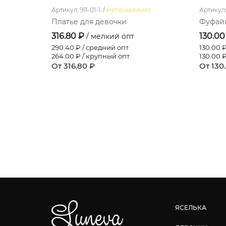
Артикул: 911-01-1. /
Нет в наличии
Артикул: 
Платье для девочки
Фуфайк
316.80 ₽
130.00
/ мелкий опт
290.40
₽ / средний опт
130.00
₽
264.00
₽ / крупный опт
130.00
₽
От 316.80 ₽
От 130
ЯСЕЛЬКА