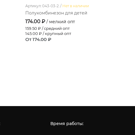
Артикул: 043-03-2. /
Нет в наличии
Артикул: 11-3
Полукомбинезон для детей
Платье д
174.00 ₽
301.20 ₽
/ мелкий опт
159.50
₽ / средний опт
276.10
₽ / 
145.00
₽ / крупный опт
251.00
₽ / 
От 174.00 ₽
От 301.20
:
Время работы: