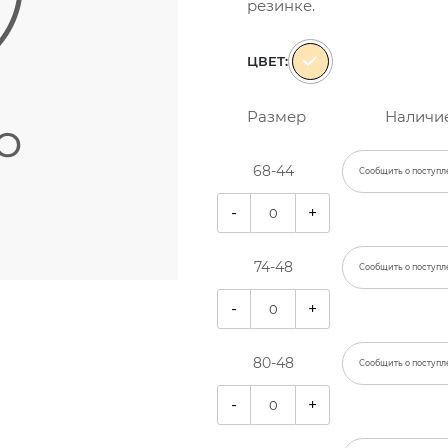
резинке.
ЦВЕТ:
Размер
Наличи
68-44
Сообщить о поступл
-
+
74-48
Сообщить о поступл
-
+
80-48
Сообщить о поступл
-
+