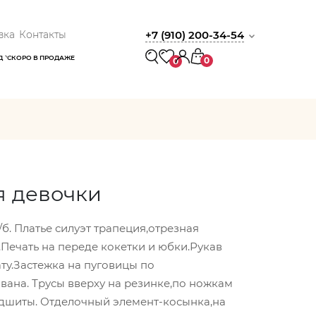
вка
Контакты
+7 (910) 200-34-54
Д
СКОРО В ПРОДАЖЕ
0
0
я девочки
б. Платье силуэт трапеция,отрезная
.Печать на переде кокетки и юбки.Рукав
ту.Застежка на пуговицы по
вана. Трусы вверху на резинке,по ножкам
одшиты. Отделочный элемент-косынка,на