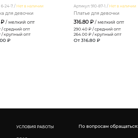
6-24-7. /
Нет в наличии
Артикул: 910-87-1. /
Нет в наличии
а для девочки
Платье для девочки
 ₽
316.80 ₽
/ мелкий опт
/ мелкий опт
 / средний опт
290.40
₽ / средний опт
 / крупный опт
264.00
₽ / крупный опт
.00 ₽
От 316.80 ₽
По вопросам обращаться
УСЛОВИЯ РАБОТЫ