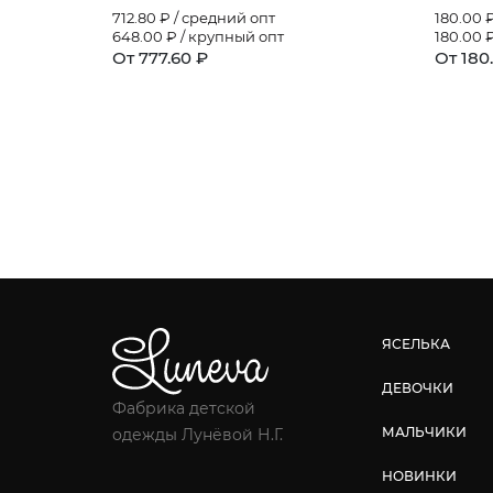
712.80
₽ / средний опт
180.00
₽
648.00
₽ / крупный опт
180.00
₽
От 777.60 ₽
От 180
ЯСЕЛЬКА
ДЕВОЧКИ
Фабрика детской
МАЛЬЧИКИ
одежды Лунёвой Н.Г.
НОВИНКИ