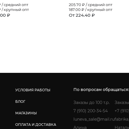
 / средний опт
205.70
₽ / средний опт
 / крупный опт
187.00
₽ / крупный опт
.00 ₽
От 224.40 ₽
По вопросам обращаться
УСЛОВИЯ РАБОТЫ
БЛОГ
Заказы до 100 т.р.
Заказы
7 (910) 200-34-54
+7 (910
МАГАЗИНЫ
luneva_sale@mail.ru
fabrik
ОПЛАТА И ДОСТАВКА
Алина
Натал