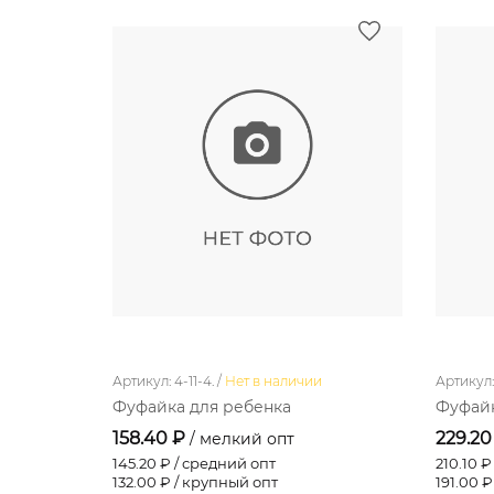
Артикул: 4-11-4. /
Нет в наличии
Артикул: 
Фуфайка для ребенка
Фуфай
158.40 ₽
229.20
/ мелкий опт
145.20
₽ / средний опт
210.10
₽ 
132.00
₽ / крупный опт
191.00
₽