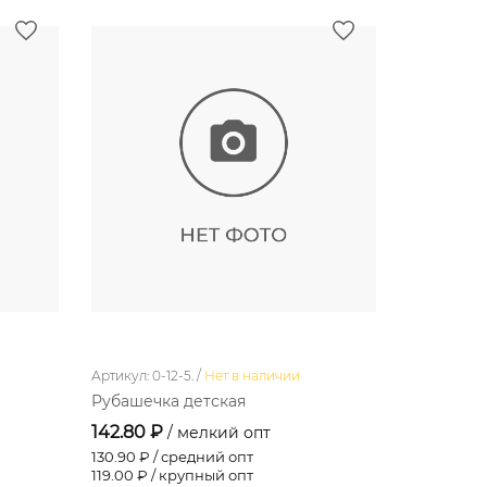
Артикул: 0-12-5. /
Нет в наличии
Артикул: 6-0
Рубашечка детская
Фуфайка 
142.80 ₽
180.00 ₽
/ мелкий опт
130.90
₽ / средний опт
180.00
₽ / 
119.00
₽ / крупный опт
180.00
₽ /