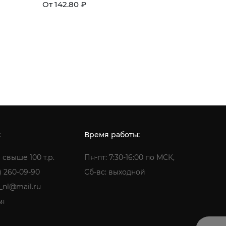
От 142.80 ₽
От 180.00
:
Время работы:
 свыше 100 т.р.
Пн-пт: 7:30-16:00 по МСК,
) 260-09-90
Сб-вс: выходной
a_nl@mail.ru
ья