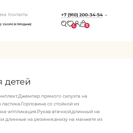
вка
Контакты
+7 (910) 200-34-54
Д
СКОРО В ПРОДАЖЕ
0
0
я детей
Комплект.Джемпер прямого силуэта на
 ластика.Горловина со стойкой из
вка-аппликация.Рукав втачной,длинный на
ки длинные на резинке,внизу на манжете из