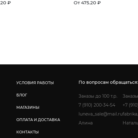
.20 ₽
От 475.20 ₽
По вопросам обращаться
УСЛОВИЯ РАБОТЫ
БЛОГ
Заказы до 100 т.р.
Заказы
7 (910) 200-34-54
+7 (910
МАГАЗИНЫ
luneva_sale@mail.ru
fabrik
ОПЛАТА И ДОСТАВКА
Алина
Натал
КОНТАКТЫ