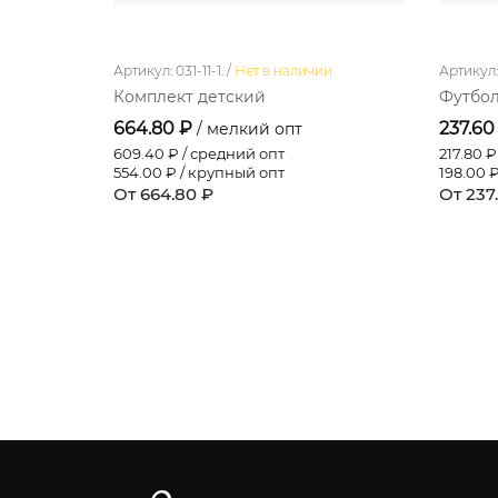
Артикул: 031-11-1. /
Нет в наличии
Артикул: 
Комплект детский
Футбол
664.80 ₽
237.60
/ мелкий опт
609.40
₽ / средний опт
217.80
₽ 
554.00
₽ / крупный опт
198.00
₽
От 664.80 ₽
От 237