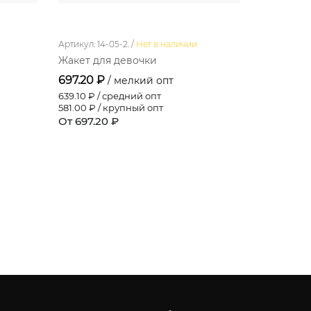
Артикул: 14-05-2. /
Нет в наличии
Артикул: 11-1
Жакет для девочки
Платье д
697.20 ₽
220.00 
/ мелкий опт
639.10
₽ / средний опт
220.00
₽ /
581.00
₽ / крупный опт
220.00
₽ /
От 697.20 ₽
От 220.0