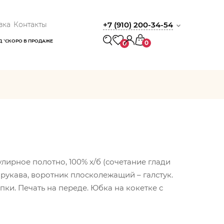
вка
Контакты
+7 (910) 200-34-54
Д
СКОРО В ПРОДАЖЕ
0
0
лирное полотно, 100% х/б (сочетание глади
 рукава, воротник плосколежащий – галстук.
пки. Печать на переде. Юбка на кокетке с