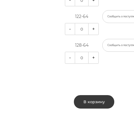
-
+
122-64
Сообщить о поступл
-
+
128-64
Сообщить о поступл
-
+
В корзину