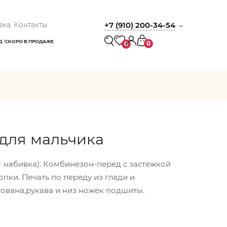
вка
Контакты
+7 (910) 200-34-54
Д
СКОРО В ПРОДАЖЕ
0
0
для мальчика
ь+ набивка). Комбинезон-перед с застежкой
пки. Печать по переду из глади и
ована,рукава и низ ножек подшиты.