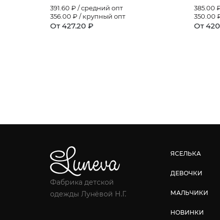
391.60
₽ / средний опт
385.00
₽
356.00
₽ / крупный опт
350.00
₽
От 427.20 ₽
От 420
ЯСЕЛЬКА
ДЕВОЧКИ
Фабрика детской
МАЛЬЧИКИ
одежды Лунёвой Н.Г.
НОВИНКИ