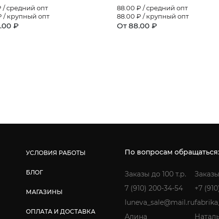
 / средний опт
88.00
₽ / средний опт
 / крупный опт
88.00
₽ / крупный опт
.00 ₽
От 88.00 ₽
По вопросам обращаться
УСЛОВИЯ РАБОТЫ
БЛОГ
Заказы до 100 т.р.
Заказы
7 (910) 200-34-54
+7 (910
МАГАЗИНЫ
luneva_sale@mail.ru
fabrik
ОПЛАТА И ДОСТАВКА
Алина
Натал