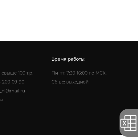
:
Время работы:
 свыше 100 т.р.
Пн-пт: 7:30-16:00 по МСК,
) 260-09-90
Сб-вс: выходной
a_nl@mail.ru
ья