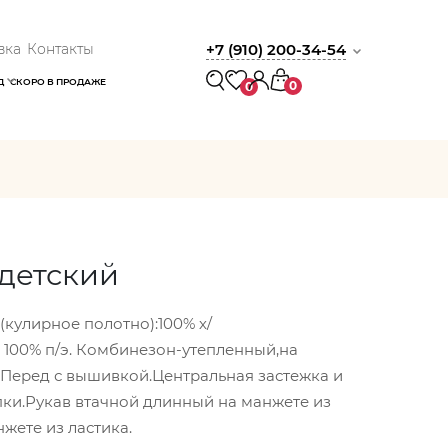
вка
Контакты
+7 (910) 200-34-54
Д
СКОРО В ПРОДАЖЕ
0
0
детский
(кулирное полотно):100% х/
: 100% п/э. Комбинезон-утепленный,на
Перед с вышивкой.Центральная застежка и
ки.Рукав втачной длинный на манжете из
жете из ластика.