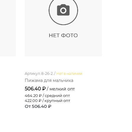
Артикул: 8-26-2. /
Нет в наличии
Артикул: 910
Пижама для мальчика
Платье д
506.40 ₽
332.40 ₽
/ мелкий опт
464.20
₽ / средний опт
304.70
₽ /
422.00
₽ / крупный опт
277.00
₽ /
От 506.40 ₽
От 332.4