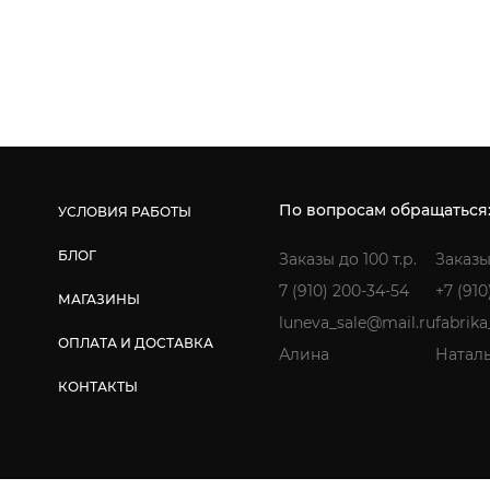
По вопросам обращаться
УСЛОВИЯ РАБОТЫ
БЛОГ
Заказы до 100 т.р.
Заказы
7 (910) 200-34-54
+7 (910
МАГАЗИНЫ
luneva_sale@mail.ru
fabrik
ОПЛАТА И ДОСТАВКА
Алина
Натал
КОНТАКТЫ