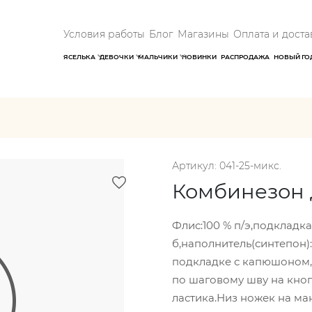
Условия работы
Блог
Магазины
Оплата и доста
ЯСЕЛЬКА
ДЕВОЧКИ
МАЛЬЧИКИ
НОВИНКИ
РАСПРОДАЖА
НОВЫЙ ГО
Артикул: 041-25-микс.
Комбинезон 
Флис:100 % п/э,подкладка
б,наполнитель(синтепон)
подкладке с капюшоном,
по шаговому шву на кноп
ластика.Низ ножек на ман