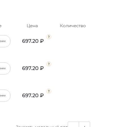
е
Цена
Количество
697.20 ₽
ении
697.20 ₽
ении
697.20 ₽
ении