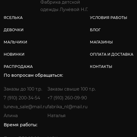
Фабрика детской
одежды Лунёвой Н.Г.
ЯСЕЛЬКА
УСЛОВИЯ РАБОТЫ
ДЕВОЧКИ
БЛОГ
МАЛЬЧИКИ
МАГАЗИНЫ
НОВИНКИ
ОПЛАТА И ДОСТАВКА
РАСПРОДАЖА
КОНТАКТЫ
По вопросам обращаться:
Заказы до 100 т.р.
Заказы свыше 100 т.р.
7 (910) 200-34-54
+7 (910) 260-09-90
luneva_sale@mail.ru
fabrika_nl@mail.ru
Алина
Наталья
Время работы: