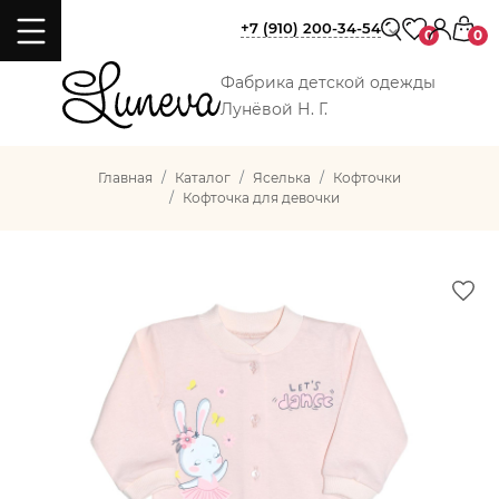
+7 (910) 200-34-54
0
0
Фабрика детской одежды
Лунёвой Н. Г.
Главная
Каталог
Яселька
Кофточки
Кофточка для девочки