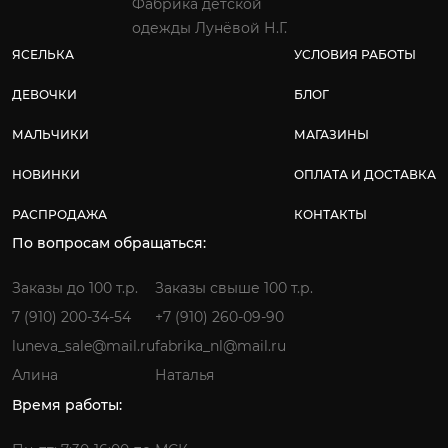
Фабрика детской
одежды Лунёвой Н.Г.
ЯСЕЛЬКА
УСЛОВИЯ РАБОТЫ
ДЕВОЧКИ
БЛОГ
МАЛЬЧИКИ
МАГАЗИНЫ
НОВИНКИ
ОПЛАТА И ДОСТАВКА
РАСПРОДАЖА
КОНТАКТЫ
По вопросам обращаться:
Заказы до 100 т.р.
Заказы свыше 100 т.р.
7 (910) 200-34-54
+7 (910) 260-09-90
luneva_sale@mail.ru
fabrika_nl@mail.ru
Алина
Наталья
Время работы: