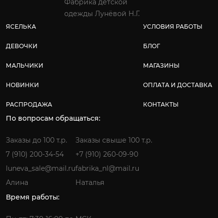
Фабрика детской
одежды Лунёвой Н.Г.
ЯСЕЛЬКА
УСЛОВИЯ РАБОТЫ
ДЕВОЧКИ
БЛОГ
МАЛЬЧИКИ
МАГАЗИНЫ
НОВИНКИ
ОПЛАТА И ДОСТАВКА
РАСПРОДАЖА
КОНТАКТЫ
По вопросам обращаться:
Заказы до 100 т.р.
Заказы свыше 100 т.р.
7 (910) 200-34-54
+7 (910) 260-09-90
luneva_sale@mail.ru
fabrika_nl@mail.ru
Алина
Наталья
Время работы: