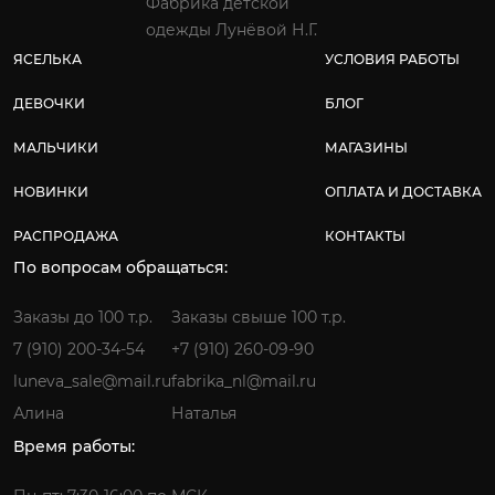
Фабрика детской
одежды Лунёвой Н.Г.
ЯСЕЛЬКА
УСЛОВИЯ РАБОТЫ
ДЕВОЧКИ
БЛОГ
МАЛЬЧИКИ
МАГАЗИНЫ
НОВИНКИ
ОПЛАТА И ДОСТАВКА
РАСПРОДАЖА
КОНТАКТЫ
По вопросам обращаться:
Заказы до 100 т.р.
Заказы свыше 100 т.р.
7 (910) 200-34-54
+7 (910) 260-09-90
luneva_sale@mail.ru
fabrika_nl@mail.ru
Алина
Наталья
Время работы: