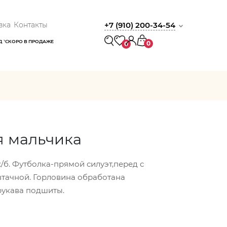
вка
Контакты
+7 (910) 200-34-54
Д
СКОРО В ПРОДАЖЕ
0
0
я мальчика
/б. Футболка-прямой силуэт,перед с
втачной. Горловина обработана
рукава подшиты.