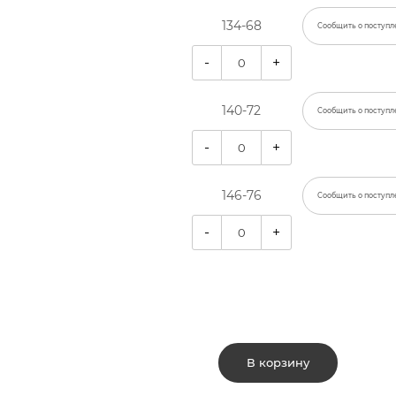
134-68
Сообщить о поступл
-
+
140-72
Сообщить о поступл
-
+
146-76
Сообщить о поступл
-
+
В корзину