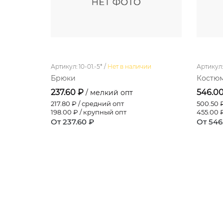
Артикул: 10-01.-5* /
Нет в наличии
Артикул:
Брюки
Костю
237.60 ₽
546.0
/ мелкий опт
217.80
₽ / средний опт
500.50
₽
198.00
₽ / крупный опт
455.00
₽
От 237.60 ₽
От 546