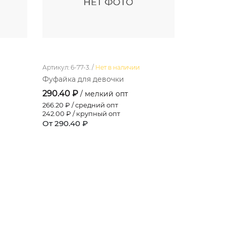
Артикул: 6-77-3. /
Нет в наличии
Артикул: 18-
Фуфайка для девочки
Шорты дл
290.40 ₽
250.80 
/ мелкий опт
266.20
₽ / средний опт
229.90
₽ / 
242.00
₽ / крупный опт
209.00
₽ /
От 290.40 ₽
От 250.8