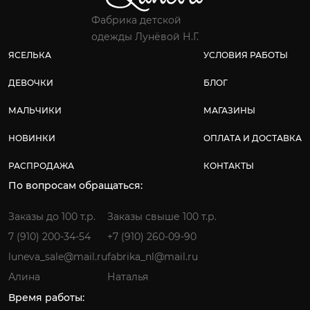
Фабрика детской
одежды Лунёвой Н.Г.
ЯСЕЛЬКА
УСЛОВИЯ РАБОТЫ
ДЕВОЧКИ
БЛОГ
МАЛЬЧИКИ
МАГАЗИНЫ
НОВИНКИ
ОПЛАТА И ДОСТАВКА
РАСПРОДАЖА
КОНТАКТЫ
По вопросам обращаться:
Заказы до 100 т.р.
Заказы свыше 100 т.р.
7 (910) 200-34-54
+7 (910) 260-09-90
luneva_sale@mail.ru
fabrika_nl@mail.ru
Алина
Наталья
Время работы: