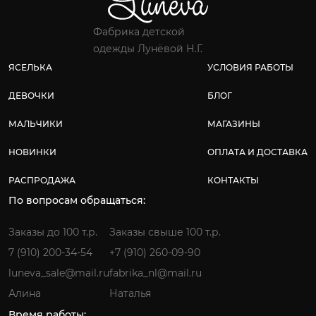
Фабрика детской
одежды Лунёвой Н.Г.
ЯСЕЛЬКА
УСЛОВИЯ РАБОТЫ
ДЕВОЧКИ
БЛОГ
МАЛЬЧИКИ
МАГАЗИНЫ
НОВИНКИ
ОПЛАТА И ДОСТАВКА
РАСПРОДАЖА
КОНТАКТЫ
По вопросам обращаться:
Заказы до 100 т.р.
Заказы свыше 100 т.р.
7 (910) 200-34-54
+7 (910) 260-09-90
luneva_sale@mail.ru
fabrika_nl@mail.ru
Алина
Наталья
Время работы: